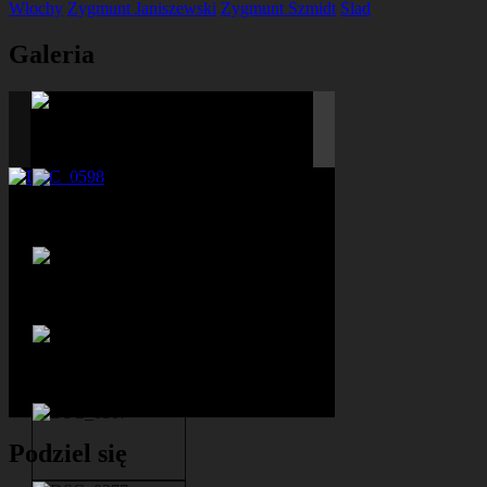
Włochy
Zygmunt Janiszewski
Zygmunt Szmidt
Ślad
Galeria
Podziel się