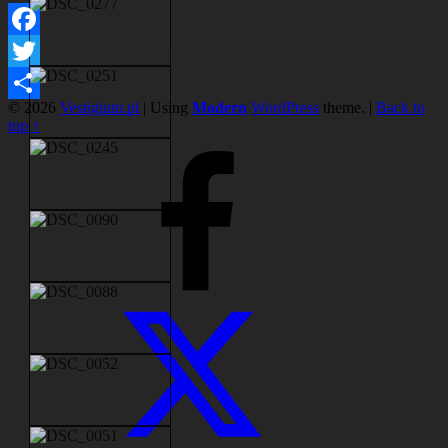
Facebook
Twitter
© 2026
Vestigium.pl
|
Using
Modern
WordPress
theme.
|
Back to
Share
top ↑
Facebook
Twitter