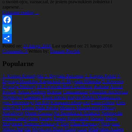
o swoim ojcu, zaznaczał, że jestem prawnukiem żołnierza i
zapewne…
“Moja
Continue reading
…
misja”
Facebook
Twitter
Posted on:
21 lutego 2016
Last updated on:
21 lutego 2016
Share
Comments:
3
Written by:
Damian Pawlak
Popularne
1. Korpus Kanadyjski
2. Brygada Pancerna
2. Korpus Polski
3.
Dywizja Strzelców Karpackich
5. Brygada Wileńska
5. Kresowa
Dywizja Piechoty
18. Lwowski Baon Strzelców
Ankona
Antoni
Pawlak
Armia Andersa
Bolonia
Casamassima
Centralne Archiwum
Wojskowe
Cmentarz
Front włoski
Instytut Polski i Muzeum im.
gen. Sikorskiego
Jan Kot
Kampania adriatycka
Linia Gotów
Lista
poległych
Loreto
Mała Polska
Metauro
Ministerstwo Obrony
Narodowej
Monte Cassino
Na Sieradzkich Szlakach
Nekropolia
Odznaczenia
Ostra
Pamięć
Pesaro
Pozostałość
Sieradz
Stefan
Motylonek
Tadeusz Solarczyk
Trop
Ułani Karpaccy
Vestigium
Wiktor Judycki
Wojskowe Biuro Historyczne
Władysław Anders