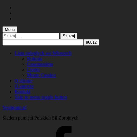
Skip
to
Skip
main
to
Skip
navigation
main
to
content
footer
Menu
Szukaj:
Lista poległych we Włoszech
Bolonia
Casamassima
Loreto
Monte Cassino
O stronie
O autorze
Kontakt
Skip to menu toggle button
Vestigium.pl
Śladem pamięci Polskich Sił Zbrojnych
Facebook