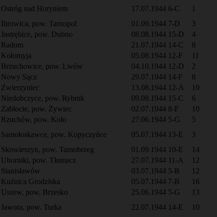
Ostróg nad Horyniem
17.07.1944
6-C
1
Ihrowica, pow. Tarnopol
01.09.1944
7-D
3
Jastrębice, pow. Dubno
08.08.1944
15-D
4
Radom
21.07.1944
14-C
8
Kołomyja
05.08.1944
12-F
11
Brzuchowice, pow. Lwów
04.10.1944
12-D
2
Nowy Sącz
29.07.1944
14-F
8
Zwierzyniec
13.08.1944
12-A
10
Niedobczyce, pow. Rybnik
09.08.1944
15-C
6
Zabłocie, pow. Żywiec
02.07.1944
8-F
10
Rzuchów, pow. Koło
27.06.1944
5-G
5
Samołoskawce, pow. Kopyczyńce
05.07.1944
13-E
3
Skowieszyn, pow. Tarnobrzeg
01.09.1944
10-E
14
Uhorniki, pow. Tłumacz
27.07.1944
11-A
12
Stanisławów
03.07.1944
5-B
12
Kuźnica Grodziska
05.07.1944
7-B
16
Uszew, pow. Brzesko
25.06.1944
5-G
13
Jawora, pow. Turka
22.07.1944
14-E
10