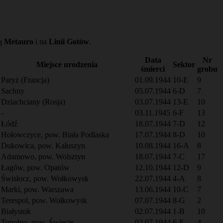
ką
Metauro
i na
Linii Gotów
.
Data
Nr
Miejsce urodzenia
Sektor
śmierci
grobu
Paryż (Francja)
01.09.1944
10-E
9
Sachny
05.07.1944
6-D
7
Dziachciany (Rosja)
03.07.1944
13-E
10
-
03.11.1945
6-F
13
Łódź
18.07.1944
7-D
12
Hołowczyce, pow. Biała Podlaska
17.07.1944
8-D
10
Dukowica, pow. Kałuszyn
10.08.1944
16-A
8
Adamowo, pow. Wolsztyn
18.07.1944
7-C
17
Łagów, pow. Opatów
12.10.1944
12-D
9
Świsłocz, pow. Wołkowysk
22.07.1944
4-A
8
Marki, pow. Warszawa
13.06.1944
10-C
7
Terespol, pow. Wołkowysk
07.07.1944
8-G
2
Białystok
02.07.1944
1-B
10
Topolno, pow. Świecie
02.07.1944
6-E
4