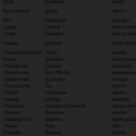
Busk
Kazimierz
kapral
Byczykowski
Izydor
strzelec
Byk
Władysław
kanonier
Capała
Ludwik
starszy strze
Cedro
Stanisław
starszy ułan
Chakiel
Zbyszko
podporuczn
Chalecki (Chałecki)
Stefan
strzelec
Chanc
Stanisław
starszy pan
Chmielewski
Tadeusz
porucznik
Chmielewski
Jerzy Michał
podporuczn
Chmielowski
Kazimierz
chorąży
Chodakowski
Jan
strzelec
Chohół
Władysław
kapral
Chopkij
Mikołaj
kanonier
Chrypiński
Zbigniew Franciszek
starszy ułan
Chrystof
Bronisław
strzelec
Chudzikiewicz
Tadeusz
kapral podc
Chursa
Piotr
ułan
Chwołka
Bernard
strzelec