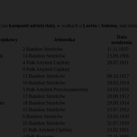
dczas
kampanii adriatyckiej
, w walkach o
Loreto
i
Ankonę
, nad rze
Data
wojskowy
Jednostka
urodzenia
2 Batalion Strzelców
11.11.1925
ik
14 Batalion Strzelców
23.09.1906
4 Pułk Artylerii Ciężkiej
28.07.1911
9 Pułk Artylerii Ciężkiej
-
13 Batalion Strzelców
08.10.1917
16 Batalion Strzelców
19.03.1914
5 Pułk Artylerii Przeciwpancernej
24.03.1916
13 Batalion Strzelców
28.09.1912
lec
18 Batalion Strzelców
29.09.1914
15 Batalion Strzelców
15.07.1912
6 Batalion Strzelców
23.05.1920
16 Batalion Strzelców
31.07.1910
11 Pułk Artylerii Ciężkiej
13.02.1921
4 Pułk Pancerny
27.11.1909