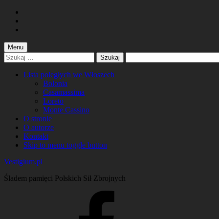
Skip
to
Skip
main
to
Skip
navigation
main
to
content
footer
Menu
Szukaj:
Lista poległych we Włoszech
Bolonia
Casamassima
Loreto
Monte Cassino
O stronie
O autorze
Kontakt
Skip to menu toggle button
Vestigium.pl
Śladem pamięci Polskich Sił Zbrojnych
Facebook