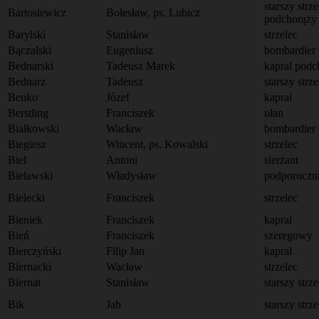
starszy strze
Bartosiewicz
Bolesław, ps. Lubicz
podchorąży
Barylski
Stanisław
strzelec
Bączalski
Eugeniusz
bombardier
Bednarski
Tadeusz Marek
kapral podc
Bednarz
Tadeusz
starszy strze
Benko
Józef
kapral
Berstling
Franciszek
ułan
Białkowski
Wacław
bombardier
Biegiesz
Wincent, ps. Kowalski
strzelec
Biel
Antoni
sierżant
Bielawski
Władysław
podporuczn
Bielecki
Franciszek
strzelec
Bieniek
Franciszek
kapral
Bień
Franciszek
szeregowy
Bierczyński
Filip Jan
kapral
Biernacki
Wacław
strzelec
Biernat
Stanisław
starszy strze
Bik
Jab
starszy strze