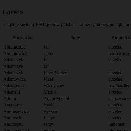
↑
Loreto
Znajduje się tutaj 1081 grobów polskich żołnierzy, którzy polegli po
Nazwisko
Imię
Stopień 
Abramczuk
Jan
strzelec
Abramowicz
Leon
podporuczn
Adamczyk
Jan
strzelec
Adamczyk
Jan
-
Adamczyk
Jerzy Marian
strzelec
Adamowicz
Józef
strzelec
Adamowski
Władysław
bombardier
Adamski
Michał
strzelec
Adrian
Adam Michał
starszy strze
Ancewicz
Izaak
strzelec
Andrusiewicz
Ryszard
strzelec
Andruszko
Justyn
strzelec
Andrzejew
Jerzy
kanonier
Andrzejewski
Stefan
plutonowy