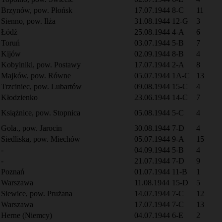
Brzynów, pow. Płońsk
17.07.1944
8-C
11
Sienno, pow. Iłża
31.08.1944
12-G
3
Łódź
25.08.1944
4-A
6
Toruń
03.07.1944
5-B
7
Kijów
02.09.1944
8-B
4
Kobylniki, pow. Postawy
17.07.1944
2-A
8
Majków, pow. Równe
05.07.1944
1A-C
13
Trzciniec, pow. Lubartów
09.08.1944
15-C
4
Kłodzienko
23.06.1944
14-C
7
Książnice, pow. Stopnica
05.08.1944
5-C
4
Gola., pow. Jarocin
30.08.1944
7-D
4
Siedliska, pow. Miechów
05.07.1944
9-A
15
-
04.09.1944
5-B
4
-
21.07.1944
7-D
9
Poznań
01.07.1944
11-B
1
Warszawa
11.08.1944
15-D
5
Siewice, pow. Prużana
14.07.1944
7-C
12
Warszawa
17.07.1944
7-C
13
Herne (Niemcy)
04.07.1944
6-E
2