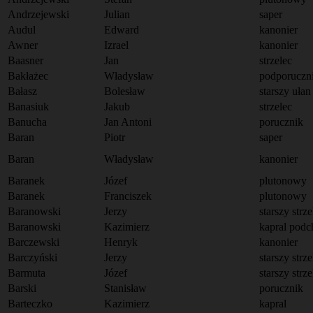
Andrzejewski
Julian
saper
Audul
Edward
kanonier
Awner
Izrael
kanonier
Baasner
Jan
strzelec
Bakłażec
Władysław
podporuczn
Bałasz
Bolesław
starszy ułan
Banasiuk
Jakub
strzelec
Banucha
Jan Antoni
porucznik
Baran
Piotr
saper
Baran
Władysław
kanonier
Baranek
Józef
plutonowy
Baranek
Franciszek
plutonowy
Baranowski
Jerzy
starszy strze
Baranowski
Kazimierz
kapral podc
Barczewski
Henryk
kanonier
Barczyński
Jerzy
starszy strze
Barmuta
Józef
starszy strze
Barski
Stanisław
porucznik
Barteczko
Kazimierz
kapral