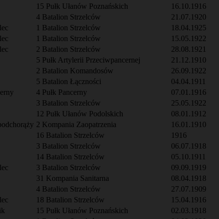
15 Pułk Ułanów Poznańskich
16.10.1916
4 Batalion Strzelców
21.07.1920
lec
1 Batalion Strzelców
18.04.1925
lec
1 Batalion Strzelców
15.05.1922
lec
2 Batalion Strzelców
28.08.1921
5 Pułk Artylerii Przeciwpancernej
21.12.1910
2 Batalion Komandosów
26.09.1922
5 Batalion Łączności
04.04.1911
cerny
4 Pułk Pancerny
07.01.1916
3 Batalion Strzelców
25.05.1922
12 Pułk Ułanów Podolskich
08.01.1912
podchorąży
2 Kompania Zaopatrzenia
16.01.1910
16 Batalion Strzelców
1916
3 Batalion Strzelców
06.07.1918
14 Batalion Strzelców
05.10.1911
lec
3 Batalion Strzelców
09.09.1919
31 Kompania Sanitarna
08.04.1918
4 Batalion Strzelców
27.07.1909
lec
18 Batalion Strzelców
15.04.1916
ik
15 Pułk Ułanów Poznańskich
02.03.1918