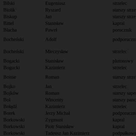
Bilski
Eugeniusz
strzelec
Biolik
Ryszard
starszy strze
Biskup
Jan
starszy strze
Bittel
Stanisław
kapral
Blacha
Paweł
porucznik
Bocheński
Adolf
podporuczn
Bocheński
Mieczysław
strzelec
Bogacki
Stanisław
plutonowy
Bogucki
Kazimierz
strzelec
Boisse
Roman
starszy strze
Bojko
Jan
strzelec
Bojków
Roman
starszy sape
Bol
Wincenty
starszy pan
Bołądź
Kazimierz
strzelec
Borek
Jerzy Michał
podporuczn
Borkowski
Zygmunt
kapral
Borkowski
Piotr Stanisław
kapral
Borkowski
Tadeusz Jan Kazimierz
podpułkown