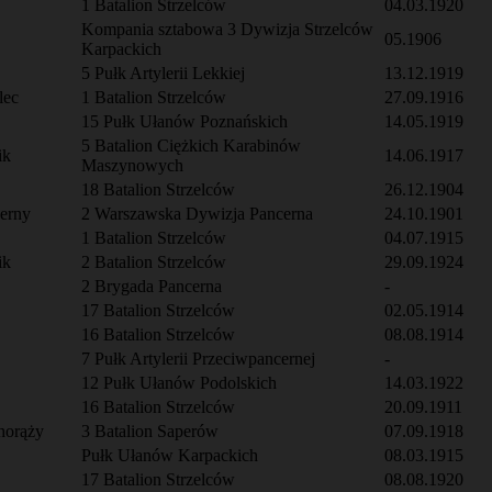
1 Batalion Strzelców
04.03.1920
Kompania sztabowa 3 Dywizja Strzelców
05.1906
Karpackich
5 Pułk Artylerii Lekkiej
13.12.1919
lec
1 Batalion Strzelców
27.09.1916
15 Pułk Ułanów Poznańskich
14.05.1919
5 Batalion Ciężkich Karabinów
ik
14.06.1917
Maszynowych
18 Batalion Strzelców
26.12.1904
cerny
2 Warszawska Dywizja Pancerna
24.10.1901
1 Batalion Strzelców
04.07.1915
ik
2 Batalion Strzelców
29.09.1924
2 Brygada Pancerna
-
17 Batalion Strzelców
02.05.1914
16 Batalion Strzelców
08.08.1914
7 Pułk Artylerii Przeciwpancernej
-
12 Pułk Ułanów Podolskich
14.03.1922
16 Batalion Strzelców
20.09.1911
horąży
3 Batalion Saperów
07.09.1918
Pułk Ułanów Karpackich
08.03.1915
17 Batalion Strzelców
08.08.1920