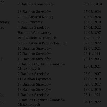
lec
2 Batalion Komandosów
25.05..1919
18 Batalion Strzelców
27.03.1924
7 Pułk Artylerii Konnej
12.09.1924
horąży
4 Pułk Pancerny
16.01.1910
lec
4 Batalion Strzelców
14.04.1922
Batalion Wartowniczy
14.03.1897
Pułk Ułanów Karpackich
11.11.1926
5 Pułk Artylerii Przeciwlotniczej
07.07.1922
15 Batalion Strzelców
12.07.1921
17 Batalion Strzelców
23.11.1911
ik
16 Batalion Strzelców
20.12.1905
3 Batalion Ciężkich Karabinów
13.04.1921
Maszynowych
2 Batalion Strzelców
26.01.1907
11 Batalion Łączności
19.05.1919
17 Batalion Strzelców
02.07.1917
18 Batalion Strzelców
12.05.1919
lec
1 Batalion Strzelców
26.11.1921
3 Batalion Ciężkich Karabinów
lec
04.12.1922
Maszynowych