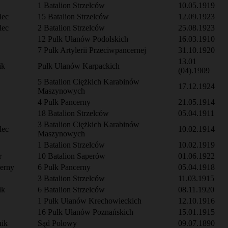
1 Batalion Strzelców
10.05.1919
lec
15 Batalion Strzelców
12.09.1923
lec
2 Batalion Strzelców
25.08.1923
12 Pułk Ułanów Podolskich
16.03.1910
7 Pułk Artylerii Przeciwpancernej
31.10.1920
13.01
ik
Pułk Ułanów Karpackich
(04).1909
5 Batalion Ciężkich Karabinów
17.12.1924
Maszynowych
4 Pułk Pancerny
21.05.1914
18 Batalion Strzelców
05.04.1911
3 Batalion Ciężkich Karabinów
lec
10.02.1914
Maszynowych
1 Batalion Strzelców
10.02.1919
r
10 Batalion Saperów
01.06.1922
cerny
6 Pułk Pancerny
05.04.1918
3 Batalion Strzelców
11.03.1915
ik
6 Batalion Strzelców
08.11.1920
1 Pułk Ułanów Krechowieckich
12.10.1916
16 Pułk Ułanów Poznańskich
15.01.1915
ik
Sąd Polowy
09.07.1890