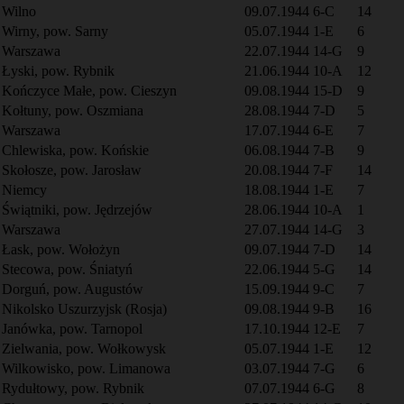
Wilno
09.07.1944
6-C
14
Wirny, pow. Sarny
05.07.1944
1-E
6
Warszawa
22.07.1944
14-G
9
Łyski, pow. Rybnik
21.06.1944
10-A
12
Kończyce Małe, pow. Cieszyn
09.08.1944
15-D
9
Kołtuny, pow. Oszmiana
28.08.1944
7-D
5
Warszawa
17.07.1944
6-E
7
Chlewiska, pow. Końskie
06.08.1944
7-B
9
Skołosze, pow. Jarosław
20.08.1944
7-F
14
Niemcy
18.08.1944
1-E
7
Świątniki, pow. Jędrzejów
28.06.1944
10-A
1
Warszawa
27.07.1944
14-G
3
Łask, pow. Wołożyn
09.07.1944
7-D
14
Stecowa, pow. Śniatyń
22.06.1944
5-G
14
Dorguń, pow. Augustów
15.09.1944
9-C
7
Nikolsko Uszurzyjsk (Rosja)
09.08.1944
9-B
16
Janówka, pow. Tarnopol
17.10.1944
12-E
7
Zielwania, pow. Wołkowysk
05.07.1944
1-E
12
Wilkowisko, pow. Limanowa
03.07.1944
7-G
6
Rydułtowy, pow. Rybnik
07.07.1944
6-G
8