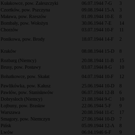
Kułakowce, pow. Zaleszczyki
06.07.1944
7-G
3
Czortków, pow. Pszczyna
09.08.1944
15-A
3
Maława, pow. Rzeszów
01.09.1944
10-E
8
Bombały, pow. Wołożyn
30.06.1944
7-E
14
Chorzów
03.07.1944
10-F
11
Ponikowa, pow. Brody
18.07.1944
14-F
2
Kraków
08.08.1944
15-D
8
Rozbarg (Niemcy)
20.08.1944
11-B
15
Brusy, pow. Postawy
03.07.1944
8-G
10
Bohatkowce, pow. Skałat
04.07.1944
10-F
12
Pawlikówka, pow. Kałusz
25.06.1944
10-D
8
Pawłów, pow. Stanisławów
06.07.1944
12-B
6
Dobrysloch (Niemcy)
21.08.1944
9-C
10
Łojbuny, pow. Brasław
22.06.1944
5-F
9
Warszawa
20.08.1944
11-C
17
Smagory, pow. Niemczyn
27.06.1944
10-D
7
Pińsk
05.09.1944
12-A
8
Lwów
06.04.1946
6-F
9