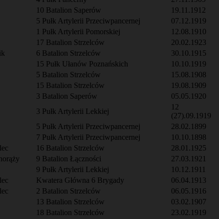
10 Batalion Saperów
19.11.1912
5 Pułk Artylerii Przeciwpancernej
07.12.1919
1 Pułk Artylerii Pomorskiej
12.08.1910
17 Batalion Strzelców
20.02.1923
ik
6 Batalion Strzelców
30.10.1915
15 Pułk Ułanów Poznańskich
10.10.1919
5 Batalion Strzelców
15.08.1908
15 Batalion Strzelców
19.08.1909
3 Batalion Saperów
05.05.1920
12
3 Pułk Artylerii Lekkiej
(27).09.1919
5 Pułk Artylerii Przeciwpancernej
28.02.1899
7 Pułk Artylerii Przeciwpancernej
10.10.1898
lec
16 Batalion Strzelców
28.01.1925
horąży
9 Batalion Łączności
27.03.1921
9 Pułk Artylerii Lekkiej
10.12.1911
lec
Kwatera Główna 6 Brygady
06.04.1913
lec
2 Batalion Strzelców
06.05.1916
13 Batalion Strzelców
03.02.1907
18 Batalion Strzelców
23.02.1919