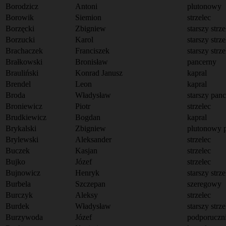
Borodzicz
Antoni
plutonowy
Borowik
Siemion
strzelec
Borzęcki
Zbigniew
starszy strze
Borzucki
Karol
starszy strze
Brachaczek
Franciszek
starszy strze
Brałkowski
Bronisław
pancerny
Brauliński
Konrad Janusz
kapral
Brendel
Leon
kapral
Broda
Władysław
starszy pan
Broniewicz
Piotr
strzelec
Brudkiewicz
Bogdan
kapral
Brykalski
Zbigniew
plutonowy 
Brylewski
Aleksander
strzelec
Buczek
Kasjan
strzelec
Bujko
Józef
strzelec
Bujnowicz
Henryk
starszy strze
Burbela
Szczepan
szeregowy
Burczyk
Aleksy
strzelec
Burdek
Władysław
starszy strze
Burzywoda
Józef
podporuczn