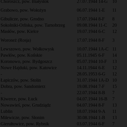
Choroszcz, pow. Białystok
27.07.1944
14-G
10
Grabowo, pow. Wołożyn
06.07.1944
1-E
11
Gibulicze, pow. Grodno
17.07.1944
8-F
8
Sokolniki-Orliska, pow. Tarnobrzeg
09.08.1944
11-C
20
Masłów, pow. Kielce
19.07.1944
6-C
12
Woroneż (Rosja)
17.07.1944
8-F
3
Lewszowo, pow. Wołkowysk
10.07.1944
1A-C
11
Pawłów, pow. Końskie
05.11.1945
6-F
14
Koronowo, pow. Bydgoszcz
05.07.1944
10-F
13
Nowe Hajduki, pow. Katowice
14.11.1944
6-E
12
-
28.05.1953
6-G
12
Łapiczów, pow. Stolin
31.07.1944
1A-D
10
Dobra, pow. Sandomierz
19.08.1944
7-F
15
-
22.07.1944
8-B
7
Kiwerce, pow. Łuck
04.07.1944
16-B
7
Nowawieś, pow. Grudziądz
04.07.1944
8-F
13
Lublin
18.07.1944
9-A
11
Milewicze, pow. Słonim
30.08.1944
1-B
13
Gierułtowice, pow. Rybnik
03.07.1944
6-F
7