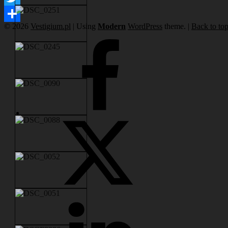
Twitter
© 2026
Vestigium.pl
|
Using
Modern
WordPress
theme.
|
Back to top
Share
Facebook
Twitter
LinkedIn