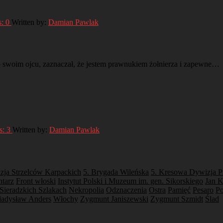
s:
0
Written by:
Damian Pawlak
 swoim ojcu, zaznaczał, że jestem prawnukiem żołnierza i zapewne…
s:
3
Written by:
Damian Pawlak
zja Strzelców Karpackich
5. Brygada Wileńska
5. Kresowa Dywizja P
tarz
Front włoski
Instytut Polski i Muzeum im. gen. Sikorskiego
Jan K
Sieradzkich Szlakach
Nekropolia
Odznaczenia
Ostra
Pamięć
Pesaro
Po
adysław Anders
Włochy
Zygmunt Janiszewski
Zygmunt Szmidt
Ślad