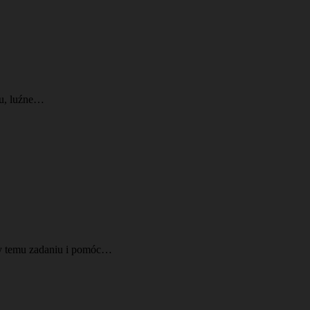
gu, luźne…
ny temu zadaniu i pomóc…