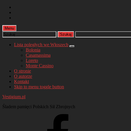
Skip
to
Skip
main
to
Skip
navigation
main
to
content
footer
Menu
Szukaj:
Lista poległych we Włoszech
Bolonia
Casamassima
Loreto
Monte Cassino
O stronie
O autorze
Kontakt
Skip to menu toggle button
Vestigium.pl
Śladem pamięci Polskich Sił Zbrojnych
Facebook