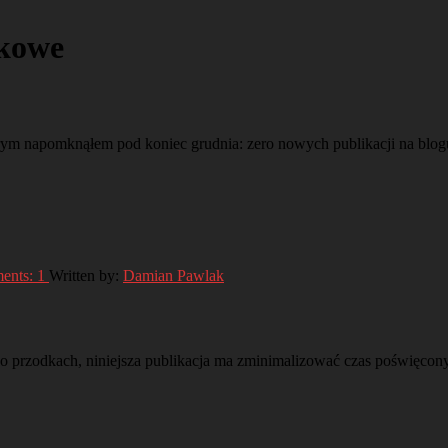
kowe
rym napomknąłem pod koniec grudnia: zero nowych publikacji na blo
ents:
1
Written by:
Damian Pawlak
 o przodkach, niniejsza publikacja ma zminimalizować czas poświęco