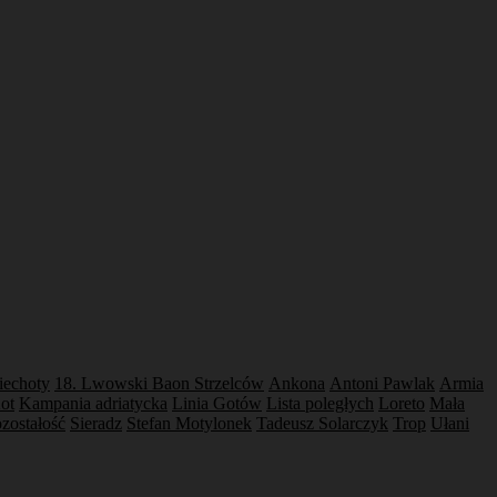
iechoty
18. Lwowski Baon Strzelców
Ankona
Antoni Pawlak
Armia
ot
Kampania adriatycka
Linia Gotów
Lista poległych
Loreto
Mała
zostałość
Sieradz
Stefan Motylonek
Tadeusz Solarczyk
Trop
Ułani