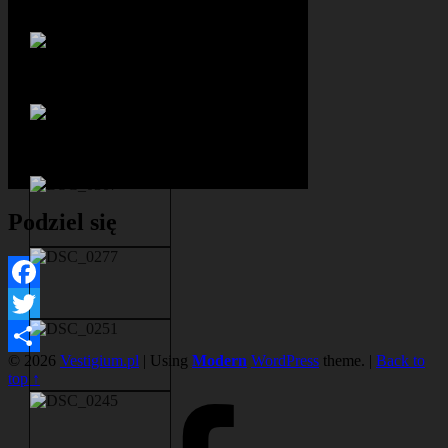
Podziel się
Facebook
Twitter
© 2026
Vestigium.pl
|
Using
Modern
WordPress
theme.
|
Back to
Share
top ↑
Facebook