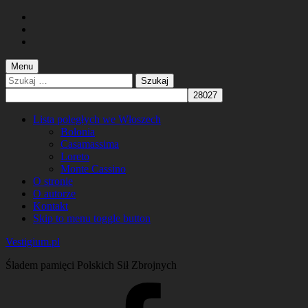
Skip
to
Skip
main
to
Skip
navigation
main
to
content
footer
Menu
Szukaj:
Lista poległych we Włoszech
Bolonia
Casamassima
Loreto
Monte Cassino
O stronie
O autorze
Kontakt
Skip to menu toggle button
Vestigium.pl
Śladem pamięci Polskich Sił Zbrojnych
Facebook