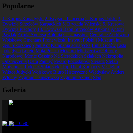
Popularne
1. Korpus Kanadyjski
2. Brygada Pancerna
2. Korpus Polski
3.
Dywizja Strzelców Karpackich
5. Brygada Wileńska
5. Kresowa
Dywizja Piechoty
18. Lwowski Baon Strzelców
Ankona
Antoni
Pawlak
Armia Andersa
Bolonia
Casamassima
Centralne Archiwum
Wojskowe
Cmentarz
Front włoski
Instytut Polski i Muzeum im.
gen. Sikorskiego
Jan Kot
Kampania adriatycka
Linia Gotów
Lista
poległych
Loreto
Mała Polska
Metauro
Ministerstwo Obrony
Narodowej
Monte Cassino
Na Sieradzkich Szlakach
Nekropolia
Odznaczenia
Ostra
Pamięć
Pesaro
Pozostałość
Sieradz
Stefan
Motylonek
Tadeusz Solarczyk
Trop
Ułani Karpaccy
Vestigium
Wiktor Judycki
Wojskowe Biuro Historyczne
Władysław Anders
Włochy
Zygmunt Janiszewski
Zygmunt Szmidt
Ślad
Galeria