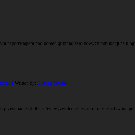
rym napomknąłem pod koniec grudnia: zero nowych publikacji na blo
ents:
1
Written by:
Damian Pawlak
było przełamanie Linii Gotów, wyzwolenie Pesaro oraz zdecydowane p