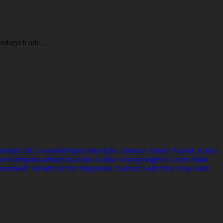
 młodszych ode…
iechoty
18. Lwowski Baon Strzelców
Ankona
Antoni Pawlak
Armia
ot
Kampania adriatycka
Linia Gotów
Lista poległych
Loreto
Mała
zostałość
Sieradz
Stefan Motylonek
Tadeusz Solarczyk
Trop
Ułani