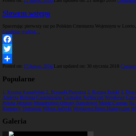
Posted on:
21 lutego 2016
Last updated on:
21 lutego 2016
Comment
Share
Słowem wstępu
Spacerując pierwszy raz po Polskim Cmentarzu Wojennym w Loreto, 
“Słowem
Continue reading
…
wstępu”
Facebook
Twitter
Posted on:
15 lutego 2016
Last updated on:
30 stycznia 2018
Commen
Share
Popularne
1. Korpus Kanadyjski
2. Brygada Pancerna
2. Korpus Polski
3. Dywi
Andersa
Bolonia
Casamassima
Centralne Archiwum Wojskowe
Cmen
Polska
Metauro
Ministerstwo Obrony Narodowej
Monte Cassino
Na 
Karpaccy
Vestigium
Wiktor Judycki
Wojskowe Biuro Historyczne
Wł
Galeria