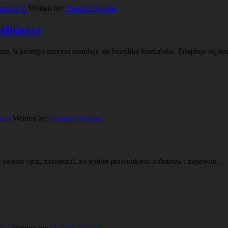
ments:
0
Written by:
Damian Pawlak
żołnierzy
, u którego szczytu znajduje się bazylika loretańska. Znajduje się tu
s:
0
Written by:
Damian Pawlak
 swoim ojcu, zaznaczał, że jestem prawnukiem żołnierza i zapewne…