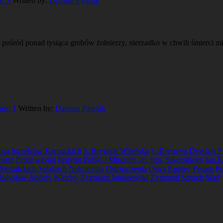
s:
3
Written by:
Damian Pawlak
pośród ponad tysiąca grobów żołnierzy, nierzadko w chwili śmierci
ts:
1
Written by:
Damian Pawlak
zja Strzelców Karpackich
5. Brygada Wileńska
5. Kresowa Dywizja P
tarz
Front włoski
Instytut Polski i Muzeum im. gen. Sikorskiego
Jan K
Sieradzkich Szlakach
Nekropolia
Odznaczenia
Ostra
Pamięć
Pesaro
Po
adysław Anders
Włochy
Zygmunt Janiszewski
Zygmunt Szmidt
Ślad