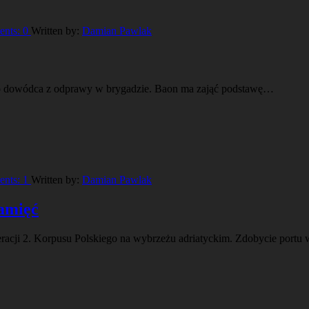
nts:
0
Written by:
Damian Pawlak
 to dowódca z odprawy w brygadzie. Baon ma zająć podstawę…
nts:
1
Written by:
Damian Pawlak
pamięć
acji 2. Korpusu Polskiego na wybrzeżu adriatyckim. Zdobycie portu