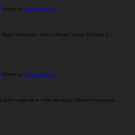
0
Written by:
Damian Pawlak
 II Wojny Światowej – bitwa o Monte Cassino. Oddziały 2.…
0
Written by:
Damian Pawlak
ia, ludzie często się w sobie zakochują. Człowiek zwyczajnie…