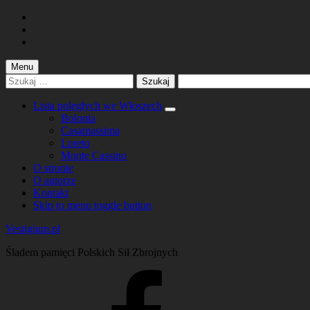
Skip
to
Skip
main
to
Skip
navigation
main
to
content
footer
Menu
Szukaj:
Lista poległych we Włoszech
Bolonia
Casamassima
Loreto
Monte Cassino
O stronie
O autorze
Kontakt
Skip to menu toggle button
Vestigium.pl
Śladem pamięci Polskich Sił Zbrojnych
Facebook