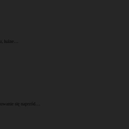
gu, luźne…
osuwanie się naprzód…