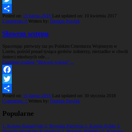
Twitter
Posted on:
15 lutego 2016
Last updated on:
10 kwietnia 2017
Share
Comments:
0
Written by:
Damian Pawlak
Słowem wstępu
Spacerując pierwszy raz po Polskim Cmentarzu Wojennym w
Loreto, pośród ponad tysiąca grobów żołnierzy, nierzadko w chwili
śmierci młodszych ode…
Continue reading
“Słowem wstępu”
…
Facebook
Twitter
Posted on:
15 lutego 2016
Last updated on:
30 stycznia 2018
Share
Comments:
1
Written by:
Damian Pawlak
Popularne
1. Korpus Kanadyjski
2. Brygada Pancerna
2. Korpus Polski
3.
Dywizja Strzelców Karpackich
5. Brygada Wileńska
5. Kresowa