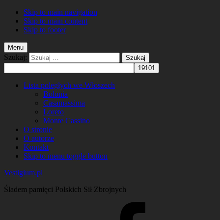
Skip to main navigation
Skip to main content
Skip to footer
Menu
Szukaj:
Lista poległych we Włoszech
Bolonia
Casamassima
Loreto
Monte Cassino
O stronie
O autorze
Kontakt
Skip to menu toggle button
Vestigium.pl
Śladem pamięci Polskich Sił Zbrojnych