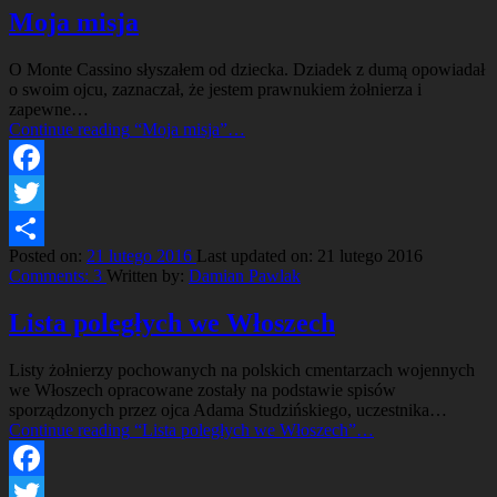
Moja misja
O Monte Cassino słyszałem od dziecka. Dziadek z dumą opowiadał
o swoim ojcu, zaznaczał, że jestem prawnukiem żołnierza i
zapewne…
Continue reading
“Moja misja”
…
Facebook
Twitter
Posted on:
21 lutego 2016
Last updated on:
21 lutego 2016
Share
Comments:
3
Written by:
Damian Pawlak
Lista poległych we Włoszech
Listy żołnierzy pochowanych na polskich cmentarzach wojennych
we Włoszech opracowane zostały na podstawie spisów
sporządzonych przez ojca Adama Studzińskiego, uczestnika…
Continue reading
“Lista poległych we Włoszech”
…
Facebook