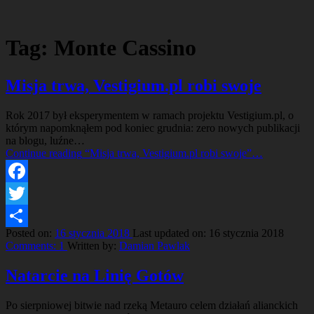
Tag:
Monte Cassino
Misja trwa, Vestigium.pl robi swoje
Rok 2017 był eksperymentem w ramach projektu Vestigium.pl, o
którym napomknąłem pod koniec grudnia: zero nowych publikacji
na blogu, luźne…
Continue reading
“Misja trwa, Vestigium.pl robi swoje”
…
Facebook
Twitter
Posted on:
16 stycznia 2018
Last updated on:
16 stycznia 2018
Share
Comments:
1
Written by:
Damian Pawlak
Natarcie na Linię Gotów
Po sierpniowej bitwie nad rzeką Metauro celem działań alianckich