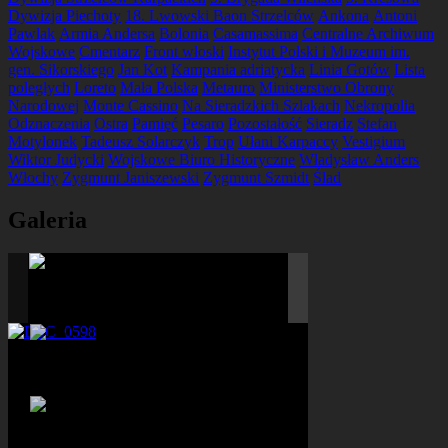
Dywizja Piechoty
18. Lwowski Baon Strzelców
Ankona
Antoni
Pawlak
Armia Andersa
Bolonia
Casamassima
Centralne Archiwum
Wojskowe
Cmentarz
Front włoski
Instytut Polski i Muzeum im.
gen. Sikorskiego
Jan Kot
Kampania adriatycka
Linia Gotów
Lista
poległych
Loreto
Mała Polska
Metauro
Ministerstwo Obrony
Narodowej
Monte Cassino
Na Sieradzkich Szlakach
Nekropolia
Odznaczenia
Ostra
Pamięć
Pesaro
Pozostałość
Sieradz
Stefan
Motylonek
Tadeusz Solarczyk
Trop
Ułani Karpaccy
Vestigium
Wiktor Judycki
Wojskowe Biuro Historyczne
Władysław Anders
Włochy
Zygmunt Janiszewski
Zygmunt Szmidt
Ślad
Galeria