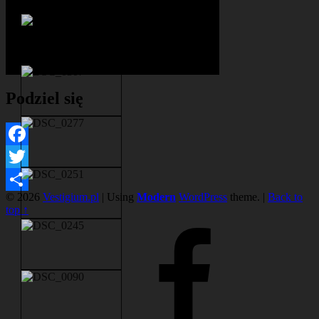
Podziel się
Facebook
Twitter
© 2026
Vestigium.pl
|
Using
Modern
WordPress
theme.
|
Back to
Share
top ↑