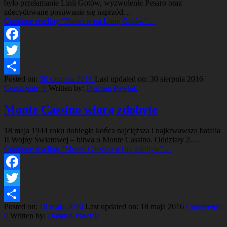
było przełamanie Linii Gotów, wyzwolenie Pesaro oraz
zdecydowane posuwanie się naprzód…
Continue reading
“Natarcie na Linię Gotów”
…
Facebook
Twitter
Posted on:
30 sierpnia 2016
Last updated on:
30 sierpnia 2016
Share
Comments:
0
Written by:
Damian Pawlak
Monte Cassino wiarą zdobyte
18 maja 1944 roku dobiegła końca najcięższa i najkrwawsza batalia
II Wojny Światowej – bitwa o Monte Cassino. Oddziały 2.…
Continue reading
“Monte Cassino wiarą zdobyte”
…
Facebook
Twitter
Posted on:
18 maja 2016
Last updated on:
18 maja 2016
Comments:
Share
0
Written by:
Damian Pawlak